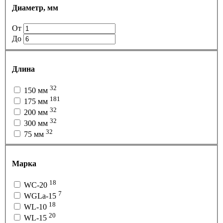
Диаметр, мм
От
До
Длина
32
150 мм
181
175 мм
32
200 мм
32
300 мм
32
75 мм
Марка
18
WC-20
7
WGLa-15
18
WL-10
20
WL-15