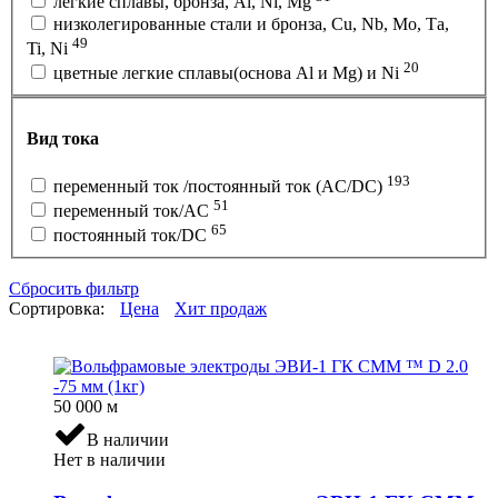
легкие сплавы, бронза, Al, Ni, Mg
низколегированные стали и бронза, Cu, Nb, Мо, Та,
49
Ti, Ni
20
цветные легкие сплавы(основа Al и Mg) и Ni
Вид тока
193
переменный ток /постоянный ток (AC/DC)
51
переменный ток/AC
65
постоянный ток/DC
Сбросить фильтр
Сортировка:
Цена
Хит продаж
50 000
м
В наличии
Нет в наличии