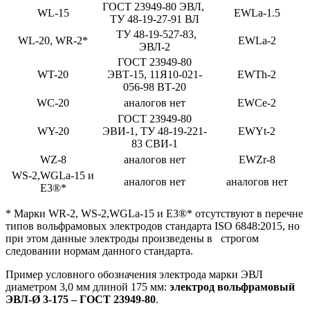
ГОСТ 23949-80 ЭВЛ,
WL-15
EWLa-1.5
ТУ 48-19-27-91 ВЛ
ТУ 48-19-527-83,
WL-20, WR-2*
EWLa-2
ЭВЛ-2
ГОСТ 23949-80
WT-20
ЭВТ-15, 11Я10-021-
EWTh-2
056-98 ВТ-20
WC-20
аналогов нет
EWCe-2
ГОСТ 23949-80
WY-20
ЭВИ-1, ТУ 48-19-221-
EWYt-2
83 СВИ-1
WZ-8
аналогов нет
EWZr-8
WS-2,WGLa-15
и
аналогов нет
аналогов нет
E3
®*
* Марки WR-2,
WS-2,
WGLa-15
и E3
®*
отсутствуют в перечне
типов вольфрамовых электродов стандарта ISO 6848:2015, но
при этом данные электроды произведены в строгом
следовании нормам данного стандарта.
Пример условного обозначения электрода марки ЭВЛ
диаметром 3,0 мм длиной 175 мм:
электрод вольфрамовый
ЭВЛ-Ø 3-175 – ГОСТ 23949-80
.