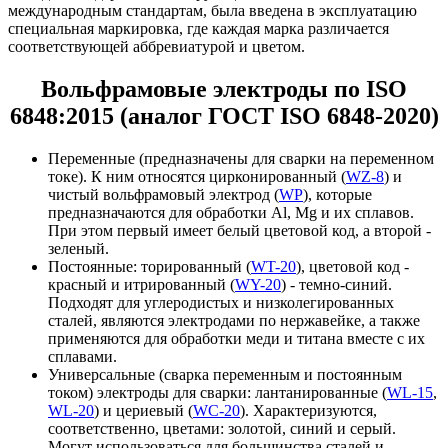
международным стандартам, была введена в эксплуатацию
специальная маркировка, где каждая марка различается
соответствующей аббревиатурой и цветом.
Вольфрамовые электроды по ISO
6848:2015 (аналог
ГОСТ ISO 6848-2020)
Переменные (предназначены для сварки на переменном
токе). К ним относятся цирконированный (
WZ-8
) и
чистый вольфрамовый электрод (
WP
), которые
предназначаются для обработки Al, Mg и их сплавов.
При этом первый имеет белый цветовой код, а второй -
зеленый.
Постоянные: торированный (
WT-20
), цветовой код -
красный и итрированный (
WY-20
) - темно-синий.
Подходят для углеродистых и низколегированных
сталей, являются электродами по нержавейке, а также
применяются для обработки меди и титана вместе с их
сплавами.
Универсальные (сварка переменным и постоянным
током) электроды для сварки: лантанированные (
WL-15
,
WL-20
) и цериевый (
WC-20
). Характеризуются,
соответственно, цветами: золотой, синий и серый.
Могут использоваться для большинства сталей и