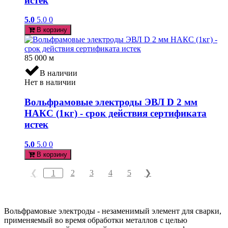
истек
5.0
5.0
0
В корзину
85 000
м
В наличии
Нет в наличии
Вольфрамовые электроды ЭВЛ D 2 мм
НАКС (1кг) - срок действия сертификата
истек
5.0
5.0
0
В корзину
1
2
3
4
5
❮
❯
Вольфрамовые электроды - незаменимый элемент для сварки,
применяемый во время обработки металлов с целью