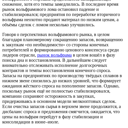
снижение, хотя его темпы замедлились. В последнее время
рынок вольфрамового лома остановил падение и
стабилизировался; предприятия по переработке вторичного
вольфрама неохотно продают материал по низким ценам, а
объёмы сделок с ломом несколько улучшились.
Говоря о перспективах вольфрамового рынка, в целом
благодаря планомерному сокращению запасов, возвращению
к закупкам «по необходимости» со стороны конечных
потребителей и формированию ценового консенсуса среди
лидеров отрасли,
рынок вольфрама
в целом вошёл в фазу
поиска дна и восстановления. В дальнейшем следует
внимательно отслеживать исполнение долгосрочных
контрактов и темпы восстановления конечного спроса.
Запасы на предприятиях по производству твёрдых сплавов в
нижнем звене снизились до низких уровней, что формирует
ожидания жёсткого спроса на пополнение запасов. Однако,
поскольку рынок ещё не полностью стабилизировался,
компании сохраняют осторожность в закупках,
придерживаясь в основном модели мелкооптовых сделок.
Если очистка запасов сырья в верхнем звене продолжится, а
дисбаланс спроса и предложения смягчится, ожидается, что
цены на вольфрам перейдут в фазу стабилизации и
консолидации в июне–июле.