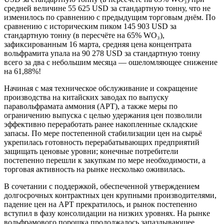
средней величине 55 625 USD за стандартную тонну, что не
изменилось по сравнению с предыдущим торговым днём. По
сравнению с историческим пиком 145 903 USD за
стандартную тонну (в пересчёте на 65% WO₃),
зафиксированным 16 марта, средняя цена концентрата
вольфрамита упала на 90 278 USD за стандартную тонну
всего за два с небольшим месяца — ошеломляющее снижение
на 61,88%!
Начиная с мая техническое обслуживание и сокращение
производства на китайских заводах по выпуску
паравольфрамата аммония (APT), а также меры по
ограничению выпуска с целью удержания цен позволили
эффективно переработать ранее накопленные складские
запасы. По мере постепенной стабилизации цен на сырьё
укрепилась готовность перерабатывающих предприятий
защищать ценовые уровни; конечные потребители
постепенно перешли к закупкам по мере необходимости, а
торговая активность на рынке несколько оживилась.
В сочетании с поддержкой, обеспеченной утверждением
долгосрочных контрактных цен крупными производителями,
падение цен на APT прекратилось, и рынок постепенно
вступил в фазу консолидации на низких уровнях. На рынке
вольфрамового порошка продолжалось запаздывающее